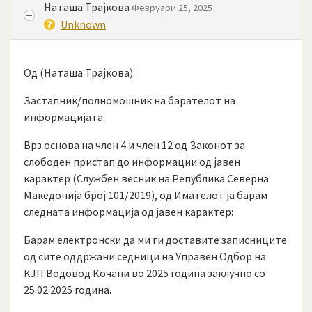
Наташа Трајкова
Февруари 25, 2025
Unknown
Од (Наташа Трајкова):
Застапник/полномошник на барателот на
информацијата:
Врз основа на член 4 и член 12 од Законот за
слободен пристап до информации од јавен
карактер (Службен весник на Република Северна
Македонија број 101/2019), од Имателот ја барам
следната информација од јавен карактер:
Барам електронски да ми ги доставите записниците
од сите оддржани седници на Управен Одбор на
КЈП Водовод Кочани во 2025 година заклучно со
25.02.2025 година.