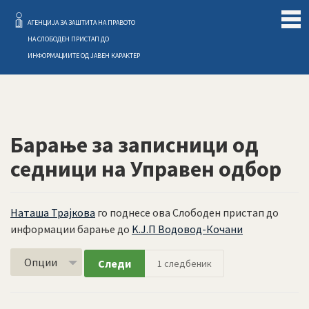
Слободен Пристап
АГЕНЦИЈА ЗА ЗАШТИТА НА ПРАВОТО
НА СЛОБОДЕН ПРИСТАП ДО
ИНФОРМАЦИИТЕ ОД ЈАВЕН КАРАКТЕР
Барање за записници од
седници на Управен одбор
Наташа Трајкова
го поднесе ова Слободен пристап до
информации барање до
K.Ј.П Водовод-Кочани
Опции
Следи
1
следбеник