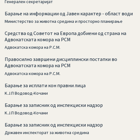
Генерален секретаријат
Барање на информации од Јавен карактер - област води
Министерство за животна средина и просторно планирање
Средства од Советот на Европа добиени од страна на
Адвокатската комора на РСМ
Адвокатска комора на Р.С.М.
Правосилно завршени дисциплински постапки во
Адвокатската комора на РСМ
Адвокатска комора на Р.С.М.
Барање за исплати кон правни лица
K.Ј.П Водовод-Кочани
Барање за записник од инспекциски надзор
K.Ј.П Водовод-Кочани
Барање за записник од инспекциски надзор
Државен инспекторат за животна средина