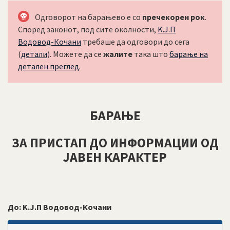
Одговорот на барањево е со
пречекорен рок
.
Според законот, под сите околности,
K.Ј.П
Водовод-Кочани
требаше да одговори до сега
(
детали
). Можете да се
жалите
така што
барање на
детален преглед
.
БАРАЊЕ
ЗА ПРИСТАП ДО ИНФОРМАЦИИ ОД
ЈАВЕН КАРАКТЕР
До:
K.Ј.П Водовод-Кочани