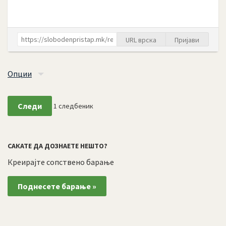
URL врска
Пријави
Опции
Следи
1
следбеник
САКАТЕ ДА ДОЗНАЕТЕ НЕШТО?
Креирајте сопствено барање
Поднесете барање »