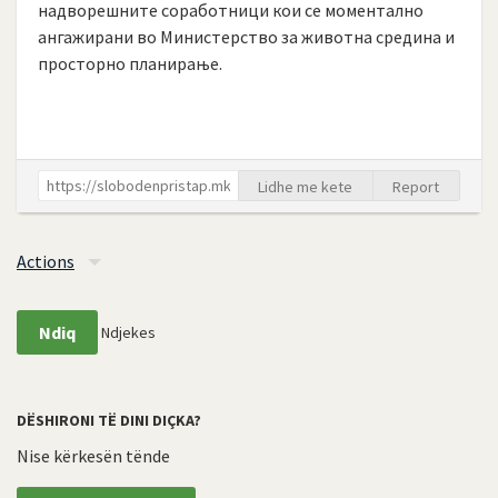
надворешните соработници кои се моментално
ангажирани во Министерство за животна средина и
просторно планирање.
Lidhe me kete
Report
Actions
Ndiq
Ndjekes
DËSHIRONI TË DINI DIÇKA?
Nise kërkesën tënde