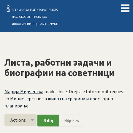
Слободен Пристап
АГЕНЦИЈА ЗА ЗАШТИТА НА ПРАВОТО
НА СЛОБОДЕН ПРИСТАП ДО
ИНФОРМАЦИИТЕ ОД ЈАВЕН КАРАКТЕР
Листа, работни задачи и
биографии на советници
Марија Мирчевска
made this E Drejta e Informimit request
to
Министерство за животна средина и просторно
планирање
Actions
Ndiq
Ndjekes