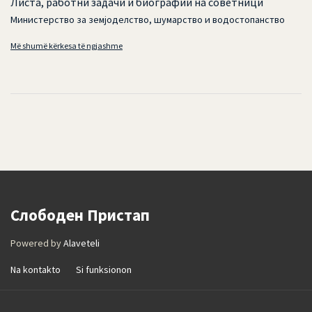
Листа, работни задачи и биографии на советници
Министерство за земјоделство, шумарство и водостопанство
Më shumë kërkesa të ngjashme
Слободен Пристап
Powered by
Alaveteli
Na kontakto
Si funksionon