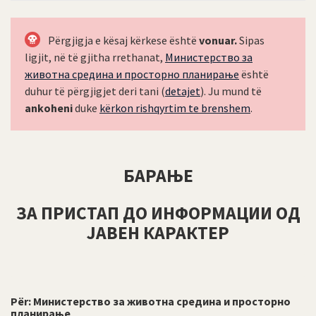
Përgjigja e kësaj kërkese është
vonuar.
Sipas
ligjit, në të gjitha rrethanat,
Министерство за
животна средина и просторно планирање
është
duhur të përgjigjet deri tani (
detajet
). Ju mund të
ankoheni
duke
kërkon rishqyrtim te brenshem
.
БАРАЊЕ
ЗА ПРИСТАП ДО ИНФОРМАЦИИ ОД
ЈАВЕН КАРАКТЕР
Për:
Министерство за животна средина и просторно
планирање