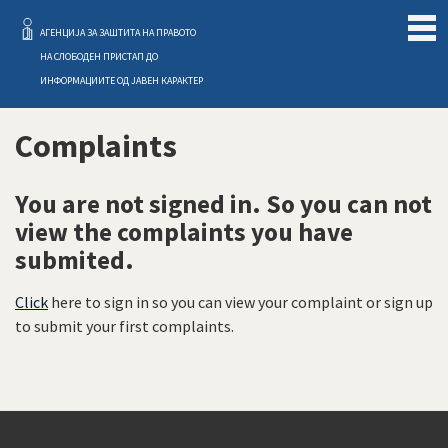
Слободен Пристап
АГЕНЦИЈА ЗА ЗАШТИТА НА ПРАВОТО
НА СЛОБОДЕН ПРИСТАП ДО
ИНФОРМАЦИИТЕ ОД ЈАВЕН КАРАКТЕР
Complaints
You are not signed in. So you can not
view the complaints you have
submited.
Click
here to sign in so you can view your complaint or sign up
to submit your first complaints.