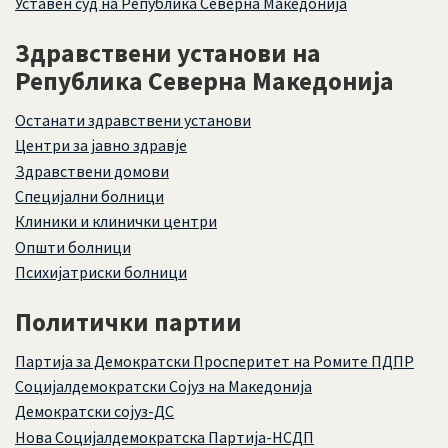
Уставен суд на Република Северна Македонија
Здравствени установи на
Република Северна Македонија
Останати здравствени установи
Центри за јавно здравје
Здравствени домови
Специјални болници
Клиники и клинички центри
Општи болници
Психијатриски болници
Политички партии
Партија за Демократски Просперитет на Ромите ПДПР
Социјалдемократски Сојуз на Македонија
Демократски сојуз-ДС
Нова Социјалдемократска Партија-НСДП