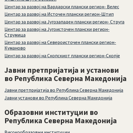
Центар за развој на Вардарски плански регион- Велес
Центар за развој на Источен плански регион-Штип
Центар за развој на Југозападен плански регион- Струга
Центар за развој на Југоисточен плански регион-
Струмица
Центар за развој на Североисточен плански регион-
Куманово
Центар за развој на Скопскиот плански регион-Скопје
Јавни претпријатија и установи
во Република Северна Македонија
Јавни претпријатија во Република Северна Македонија
Јавни установи во Република Северна Македонија
Образовни институции во
Република Северна Македонија
Високообразовни институции