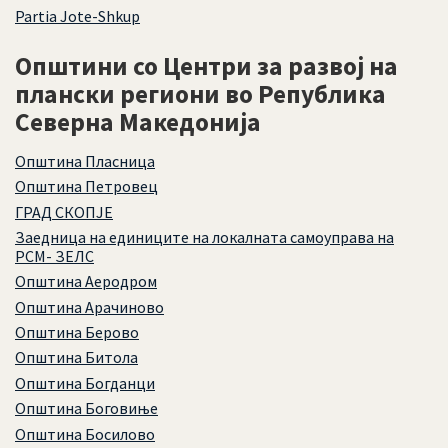
Partia Jote-Shkup
Општини со Центри за развој на
плански региони во Република
Северна Македонија
Општина Пласница
Oпштина Петровец
ГРАД СКОПЈЕ
Заедница на единиците на локалната самоуправа на
РСМ- ЗЕЛС
Општина Аеродром
Општина Арачиново
Општина Берово
Општина Битола
Општина Богданци
Општина Боговиње
Општина Босилово