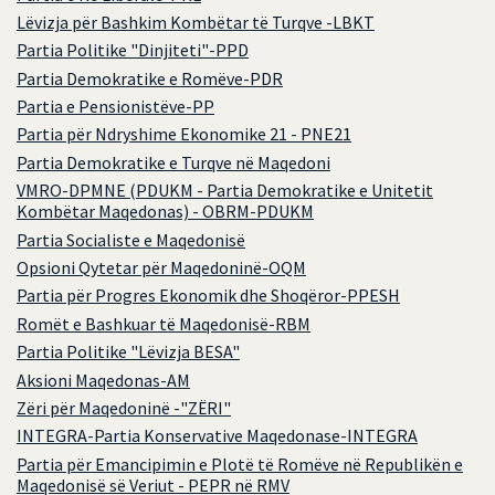
Lëvizja për Bashkim Kombëtar të Turqve -LBKT
Partia Politike "Dinjiteti"-PPD
Partia Demokratike e Romëve-PDR
Partia e Pensionistëve-PP
Partia për Ndryshime Ekonomike 21 - PNE21
Partia Demokratike e Turqve në Maqedoni
VMRO-DPMNE (PDUKM - Partia Demokratike e Unitetit
Kombëtar Maqedonas) - OBRM-PDUKM
Partia Socialiste e Maqedonisë
Opsioni Qytetar për Maqedoninë-OQM
Partia për Progres Ekonomik dhe Shoqëror-PPESH
Romët e Bashkuar të Maqedonisë-RBM
Partia Politike "Lëvizja BESA"
Aksioni Maqedonas-AM
Zëri për Maqedoninë -"ZËRI"
INTEGRA-Partia Konservative Maqedonase-INTEGRA
Partia për Emancipimin e Plotë të Romëve në Republikën e
Maqedonisë së Veriut - PEPR në RMV