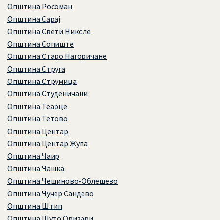
Општина Росоман
Општина Сарај
Општина Свети Николе
Општина Сопиште
Општина Старо Нагоричане
Општина Струга
Општина Струмица
Општина Студеничани
Општина Теарце
Општина Тетово
Општина Центар
Општина Центар Жупа
Општина Чаир
Општина Чашка
Општина Чешиново-Облешево
Општина Чучер Сандево
Општина Штип
Општина Шуто Оризари