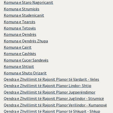
Komuna e Staro Nagoriçanit
Komuna e Strumicës
Komuna e Studeniçanit
Komuna e Tearcës
Komuna e Tetovës
Komuna e Qendrës
Komuna e Qendrës Zhupa
Komuna e Çairit
Komuna e Çashkës
Komuna e Çuçer Sandevës
Komuna e Shtipit
Komuna e Shuto Orizarit
Qendra e Zhvillimit të Rajonit Planor të Vardarit - Veles
Qendra e Zhvillimit të Rajonit Planor Lindor- Shtip
Qendra e Zhvillimit të Rajonit Planor Jugperëndimor
Qendra e Zhvillimit të Rajonit Planor Juglindor - Strumicë
Qendra e Zhvillimit të Rajonit Planor Verilindor - Kumanovë
Qendra e Zhvillimit të Rajonit Planor të Shkupit - Shkup