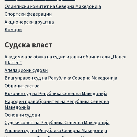
Олимписки комитет на Северна Македонија
Спортски федерации
Акционерски друштва
Комори
Судска власт
Академија за обука на судии и јавни обвинители „Павел
Шатев“
Апелациони судови
Виш управен суд на Република Северна Македонија
Обвинителства
Врховен суд на Република Северна Македонија
Народен правобранител на Република Северна
Македонија
Основни судови
Судски совет на Република Северна Македонија
Управен суд на Република Северна Македонија