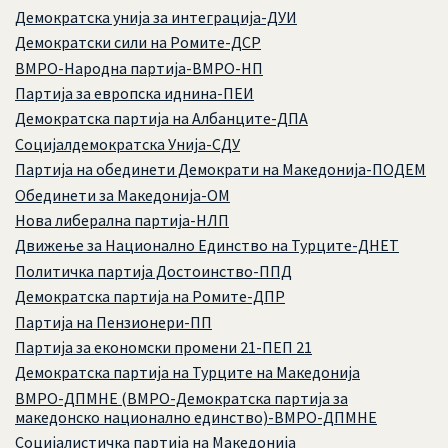
Демократска унија за интеграција-ДУИ
Демократски сили на Ромите-ДСР
ВМРО-Народна партија-ВМРО-НП
Партија за европска иднина-ПЕИ
Демократска партија на Албанците-ДПА
Социјалдемократска Унија-СДУ
Партија на обединети Демократи на Македонија-ПОДЕМ
Обединети за Македонија-ОМ
Нова либерална партија-НЛП
Движење за Национално Единство на Турците-ДНЕТ
Политичка партија Достоинство-ППД
Демократска партија на Ромите-ДПР
Партија на Пензионери-ПП
Партија за економски промени 21-ПЕП 21
Демократска партија на Турците на Македонија
ВМРО-ДПМНЕ (ВМРО-Демократска партија за
македонско национално единство)-ВМРО-ДПМНЕ
Социјалистичка партија на Македонија