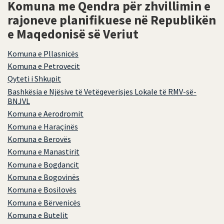
Komuna me Qendra për zhvillimin e
rajoneve planifikuese në Republikën
e Maqedonisë së Veriut
Komuna e Pllasnicës
Komuna e Petrovecit
Qyteti i Shkupit
Bashkësia e Njësive të Vetëqeverisjes Lokale të RMV-së-
BNJVL
Komuna e Aerodromit
Komuna e Haraçinës
Komuna e Berovës
Komuna e Manastirit
Komuna e Bogdancit
Komuna e Bogovinës
Komuna e Bosilovës
Komuna e Bërvenicës
Komuna e Butelit