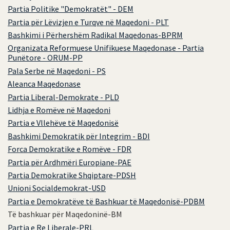
Partia Politike "Demokratët" - DEM
Partia për Lëvizjen e Turqve në Maqedoni - PLT
Bashkimi i Përhershëm Radikal Maqedonas-BPRM
Organizata Reformuese Unifikuese Maqedonase - Partia
Punëtore - ORUM-PP
Pala Serbe në Maqedoni - PS
Aleanca Maqedonase
Partia Liberal-Demokrate - PLD
Lidhja e Romëve në Maqedoni
Partia e Vllehëve të Maqedonisë
Bashkimi Demokratik për Integrim - BDI
Forca Demokratike e Romëve - FDR
Partia për Ardhmëri Europiane-PAE
Partia Demokratike Shqiptare-PDSH
Unioni Socialdemokrat-USD
Partia e Demokratëve të Bashkuar të Maqedonisë-PDBM
Të bashkuar për Maqedoninë-BM
Partia e Re Liberale-PRL