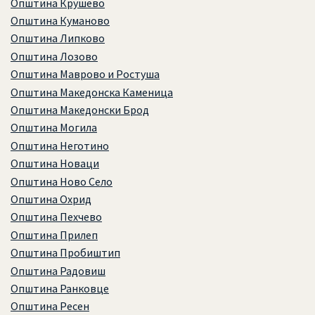
Општина Крушево
Општина Куманово
Општина Липково
Општина Лозово
Општина Маврово и Ростуша
Општина Македонска Каменица
Општина Македонски Брод
Општина Могила
Општина Неготино
Општина Новаци
Општина Ново Село
Општина Охрид
Општина Пехчево
Општина Прилеп
Општина Пробиштип
Општина Радовиш
Општина Ранковце
Општина Ресен