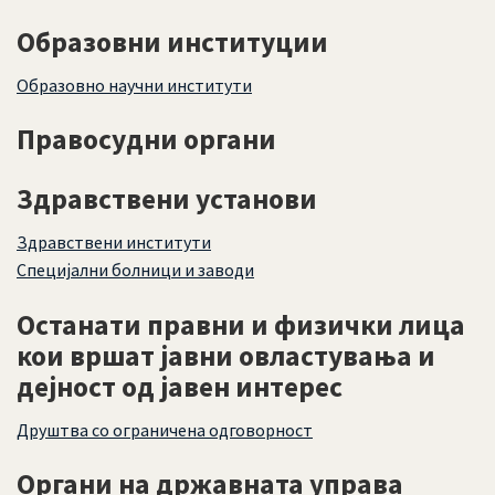
Образовни институции
Образовно научни институти
Правосудни органи
Здравствени установи
Здравствени институти
Специјални болници и заводи
Останати правни и физички лица
кои вршат јавни овластувања и
дејност од јавен интерес
Друштва со ограничена одговорност
Органи на државната управа