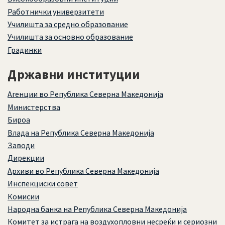
Работнички универзитети
Училишта за средно образование
Училишта за основно образование
Градинки
Државни институции
Агенции во Република Северна Македонија
Министерства
Бироа
Влада на Република Северна Македонија
Заводи
Дирекции
Архиви во Република Северна Македонија
Инспекциски совет
Комисии
Народна банка на Република Северна Македонија
Комитет за истрага на воздухопловни несреќи и сериозни