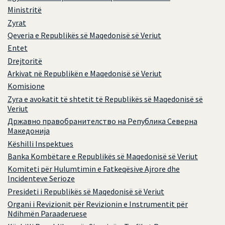
Ministritë
Zyrat
Qeveria e Republikës së Maqedonisë së Veriut
Entet
Drejtoritë
Arkivat në Republikën e Maqedonisë së Veriut
Komisione
Zyra e avokatit të shtetit të Republikës së Maqedonisë së
Veriut
Државно правобранителство на Република Северна
Македонија
Këshilli Inspektues
Banka Kombëtare e Republikës së Maqedonisë së Veriut
Komiteti për Hulumtimin e Fatkeqësive Ajrore dhe
Incidenteve Serioze
Presideti i Republikës së Maqedonisë së Veriut
Organi i Revizionit për Revizionin e Instrumentit për
Ndihmën Paraaderuese