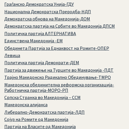
Граѓанско Демократска Унија-ГДУ
Национална Демократска Преродба-НДП
Демократска обнова на Македонија-ДОМ
Демократска партија на Србите во Македонија ДПСМ
Политичка партија АЛТЕРНАТИВА
Единствена Македонија -ЕМ
Обединета Партија за Еднаквост на Ромите-ОПЕР
Левица
Политичка партија Демократи-ДЕМ
Партија за движење на Турците во Македонија -ПДТ
Трајно Македонско Радикално Обединување-ТМРО
Македонска обединителна реформска организација-
Работничка партија-МОРО-РП
Српска Странка во Македонија – ССМ
Македонска алијанса
Либерално-Демократска партија-ЛДП
Сојуз на Ромите од Македонија
Партија на Власите од Македонија