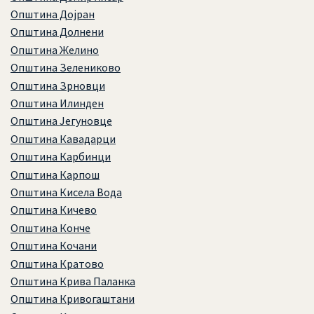
Општина Дојран
Општина Долнени
Општина Желино
Општина Зелениково
Општина Зрновци
Општина Илинден
Општина Јегуновце
Општина Кавадарци
Општина Карбинци
Општина Карпош
Општина Кисела Вода
Општина Кичево
Општина Конче
Општина Кочани
Општина Кратово
Општина Крива Паланка
Општина Кривогаштани