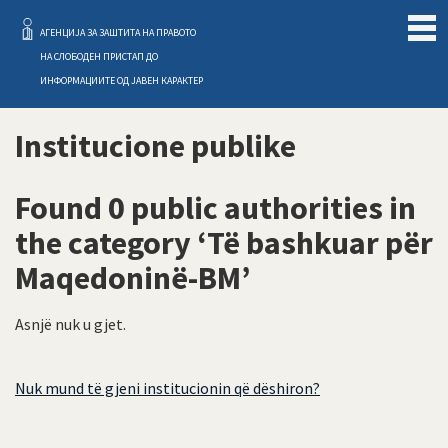
Слободен Пристап
АГЕНЦИЈА ЗА ЗАШТИТА НА ПРАВОТО
НА СЛОБОДЕН ПРИСТАП ДО
ИНФОРМАЦИИТЕ ОД ЈАВЕН КАРАКТЕР
Institucione publike
Found 0 public authorities in
the category ‘Të bashkuar për
Maqedoninë-BM’
Asnjë nuk u gjet.
Nuk mund të gjeni institucionin që dëshiron?