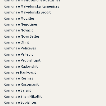
Komuna e Mavrovës dhe Rostushës
Komuna e Makedonska Kamenicës
Komuna e Makedonski Brodit
Komuna e Mogillës
Komuna e Negotinës
Komuna e Novacit
Komuna e Novo Sellës
Komuna e Ohrit
Komuna e Pehçevës
Komuna e Prilepit
Komuna e Probishtipit
Komuna e Radovishit
Komunae Rankovcit
Komuna e Resnjës
Komuna e Rosomanit
Komuna e Sarajit
Komuna e Shën Nikollit
Komuna e Sopishtës