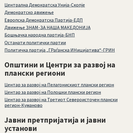
Централна Демократска Унија-Скопје
Демократско движење
Европска Демократска Партија-ЕДП
Движење ЗНАМ-ЗА НАША МАКЕДОНИЈА
Бошњачка народна партија-БНП
Останати политички партии
Политичка партија „ГРаѓанска ИНицијатива“-ГРИН
Општини и Центри за развој на
плански региони
Центар за развој на Пелагонискиот плански регион
Центар за развој на Полошки плански регион
Центар за развој на Третиот Североисточен плански
регион-Куманово
Јавни претпријатија и јавни
установи