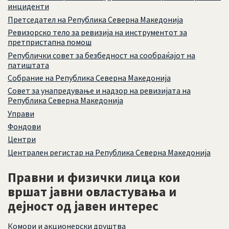
инциденти
Претседател на Република Северна Македонија
Ревизорско тело за ревизија на инструментот за
претпристапна помош
Републички совет за безбедност на сообраќајот на
патиштата
Собрание на Република Северна Македонија
Совет за унапредување и надзор на ревизијата на
Република Северна Македонија
Управи
Фондови
Центри
Централен регистар на Република Северна Македонија
Правни и физички лица кои
вршат јавни овластувања и
дејност од јавен интерес
Комори и акционерски друштва