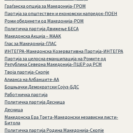
Граѓанска опција за Македонија-ГРОМ
Партија за општествен и економски напредок-ПОЕН
Роми обединети од Македонија-РОМ
Политичка партија Движење БЕСА
Македонска Акција – MAAK
Глас за Македонија-ГЛАС
ИНТЕГРА-Македонска Козервативна Партија-ИНТЕГРА
Партија за целосна еманципација на Ромите од
Република Северна Македонија-ПЦЕР од РСМ
Твоја партија-Скопје
Алианса на Албанците-АА
Бошњачки Демократски Сојуз-БДС
Работничка партија
Политичка партија Десница
Десница
Македонска Ера Трета-Македонски независни листи-
Битола
Политичка партија Родина Македонија-Скопје