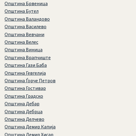
Општина Брвеница
Општина Бутел
Општина Валандово
Општина Василево
Општина Вевчани
Општина Велес
Општина Виница
Општина Врапчиште
Општина Гази Баба
Општина Гевгелија
Општина Ѓорче Петров
Општина Гостивар
Општина Градско
Општина Дебар
Општина Дебрца
Општина Делчево
Општина Демир Капија
Општина Демир Хисар