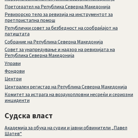
Претседател на Република Северна Македонија
Ревизорско тело за ревизија на инструментот за
претпристапна помош
Републички совет за безбедност на сообраќајот на
патиштата
Собрание на Република Северна Македонија
Совет за унапредување и надзор на ревизијата на
Република Северна Македонија
Управи
Фондови
Центри
Централен регистар на Република Северна Македонија
Комитет за истрага на воздухопловни несреќи и сериозни
инциденти
Судска власт
Академија за обука на судии и јавни обвинители „Павел
Шатев“