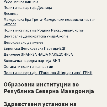
Работничка партија
Политичка партија Десница
Десница
Македонска Ера Трета-Македонски независни листи-
Битола
Политичка партија Родина Македонија-Скопје
Централна Демократска Унија-Скопје
Демократско движење
Европска Демократска Партија-ЕДП
Движење ЗНАМ-ЗА НАША МАКЕДОНИЈА
Бошњачка народна партија-БНП
Останати политички партии
Политичка партија „ГРаѓанска ИНицијатива“-ГРИН
Образовни институции во
Република Северна Македонија
Здравствени установи на