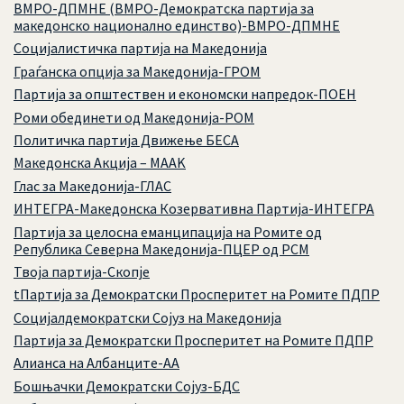
ВМРО-ДПМНЕ (ВМРО-Демократска партија за
македонско национално единство)-ВМРО-ДПМНЕ
Социјалистичка партија на Македонија
Граѓанска опција за Македонија-ГРОМ
Партија за општествен и економски напредок-ПОЕН
Роми обединети од Македонија-РОМ
Политичка партија Движење БЕСА
Македонска Акција – MAAK
Глас за Македонија-ГЛАС
ИНТЕГРА-Македонска Козервативна Партија-ИНТЕГРА
Партија за целосна еманципација на Ромите од
Република Северна Македонија-ПЦЕР од РСМ
Твоја партија-Скопје
tПартија за Демократски Просперитет на Ромите ПДПР
Социјалдемократски Сојуз на Македонија
Партија за Демократски Просперитет на Ромите ПДПР
Алианса на Албанците-АА
Бошњачки Демократски Сојуз-БДС