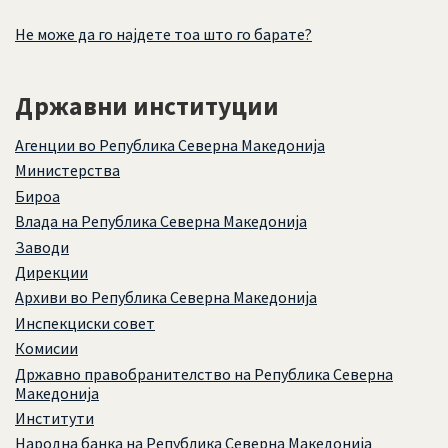
Не може да го најдете тоа што го барате?
Државни институции
Агенции во Република Северна Македонија
Министерства
Бироа
Влада на Република Северна Македонија
Заводи
Дирекции
Архиви во Република Северна Македонија
Инспекциски совет
Комисии
Државно правобранителство на Република Северна
Македонија
Институти
Народна банка на Република Северна Македонија