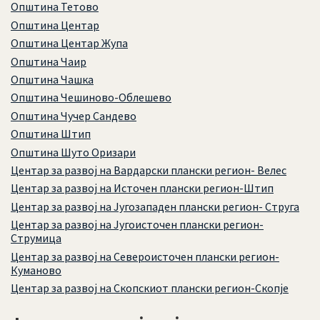
Општина Тетово
Општина Центар
Општина Центар Жупа
Општина Чаир
Општина Чашка
Општина Чешиново-Облешево
Општина Чучер Сандево
Општина Штип
Општина Шуто Оризари
Центар за развој на Вардарски плански регион- Велес
Центар за развој на Источен плански регион-Штип
Центар за развој на Југозападен плански регион- Струга
Центар за развој на Југоисточен плански регион-
Струмица
Центар за развој на Североисточен плански регион-
Куманово
Центар за развој на Скопскиот плански регион-Скопје