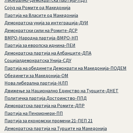
Сојуз на Ромите од Македонија
Партија на Власите од Македонија
Демократска унија за интеграција-ДУИ
Демократски сили на Ромите-ДСР
ВМРО-Народна партија-ВМРО-НП
Партија за европска иднина-ПЕИ
Демократска партија на Албанците-ДПА
Социјалдемократска Унија-СДУ
Партија на обединети Демократи на Македонија-ПОДЕМ
Обединети за Македонија-ОМ
Нова либерална партија-НЛП
Движење за Национално Единство на Турците-ДНЕТ
Политичка партија Достоинство-ППД
Демократска партија на Ромите-ДПР
Партија на Пензионери-ПП
Партија за економски промени 21-ПЕП 21
Демократска партија на Турците на Македонија