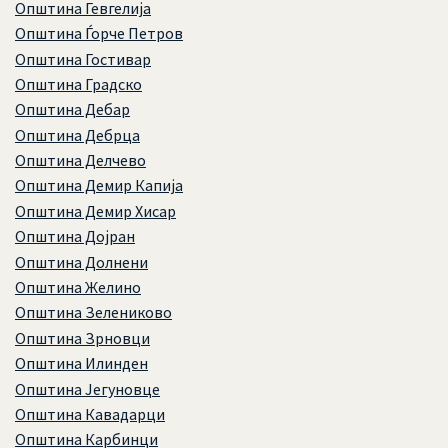
Општина Гевгелија
Општина Ѓорче Петров
Општина Гостивар
Општина Градско
Општина Дебар
Општина Дебрца
Општина Делчево
Општина Демир Капија
Општина Демир Хисар
Општина Дојран
Општина Долнени
Општина Желино
Општина Зелениково
Општина Зрновци
Општина Илинден
Општина Јегуновце
Општина Кавадарци
Општина Карбинци