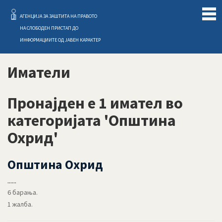
Слободен Пристап
АГЕНЦИЈА ЗА ЗАШТИТА НА ПРАВОТО
НА СЛОБОДЕН ПРИСТАП ДО
ИНФОРМАЦИИТЕ ОД ЈАВЕН КАРАКТЕР
Иматели
Пронајден е 1 имател во
категоријата 'Општина
Охрид'
Општина Охрид
......
6 барања.
1 жалба.