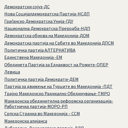
Демократски сојуз-ДС
Нова Социјалдемократска Партија-НСДП
Граѓанско Демократска Унија-ГДУ
Национална Демократска Преродба-НДП
Демократска обнова на Македонија-ДОМ
Демократска партија на Србите во Македонија ДПСМ
Политичка партија АЛТЕРНАТИВА
Единствена Македонија -ЕМ
Обединета Партија за Еднаквост на Ромите-ОПЕР
Левица
Политичка партија Демократи-ДЕМ
Партија за движење на Турците во Македонија -ПДТ
Трајно Македонско Радикално Обединување-ТМРО
Македонска обединителна реформска организација-
Работничка партија-МОРО-РП
Српска Странка во Македонија – ССМ
Македонска алијанса
Либерално-Демократска партија-ЛДП