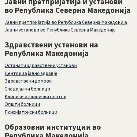
Јавни претпријатија и установи
во Република Северна Македонија
Јавни претпријатија во Република Северна Македонија
Јавни установи во Република Северна Македонија
Здравствени установи на
Република Македонија
Останати здравствени установи
Центри за јавно здравје
Здравствени домови
Специјални болници
Клиники и клинички центри
Општи болници
Психијатриски болници
Образовни институции во
Република Македонија