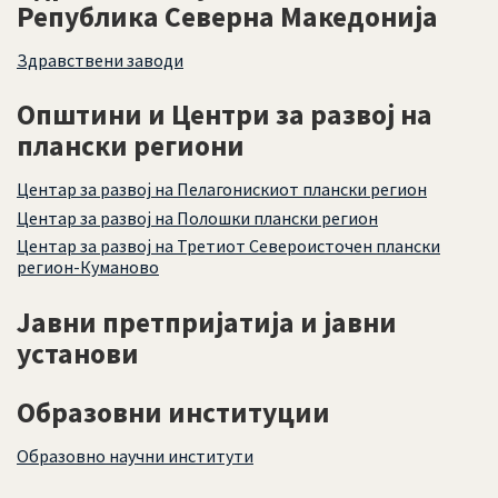
Република Северна Македонија
Здравствени заводи
Општини и Центри за развој на
плански региони
Центар за развој на Пелагонискиот плански регион
Центар за развој на Полошки плански регион
Центар за развој на Третиот Североисточен плански
регион-Куманово
Јавни претпријатија и јавни
установи
Образовни институции
Образовно научни институти