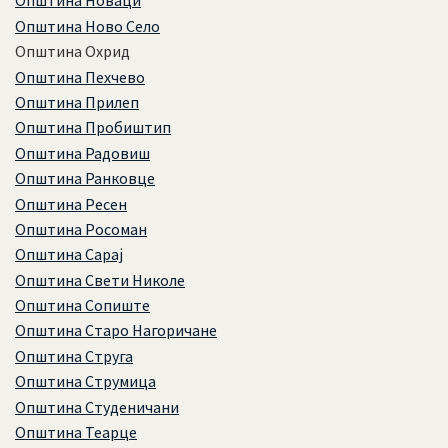
Општина Новаци
Општина Ново Село
Општина Охрид
Општина Пехчево
Општина Прилеп
Општина Пробиштип
Општина Радовиш
Општина Ранковце
Општина Ресен
Општина Росоман
Општина Сарај
Општина Свети Николе
Општина Сопиште
Општина Старо Нагоричане
Општина Струга
Општина Струмица
Општина Студеничани
Општина Теарце