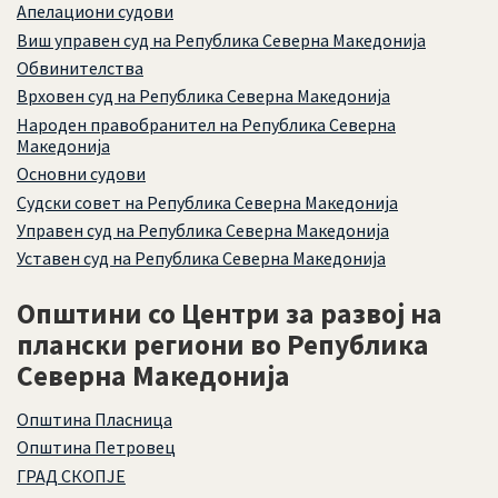
Апелациони судови
Виш управен суд на Република Северна Македонија
Обвинителства
Врховен суд на Република Северна Македонија
Народен правобранител на Република Северна
Македонија
Основни судови
Судски совет на Република Северна Македонија
Управен суд на Република Северна Македонија
Уставен суд на Република Северна Македонија
Општини со Центри за развој на
плански региони во Република
Северна Македонија
Општина Пласница
Oпштина Петровец
ГРАД СКОПЈЕ