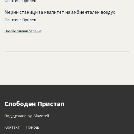
Општина Прилеп
Мерни станици за квалитет на амбиентален воздух
Општина Прилеп
Повеќе слични барања
Слободен Пристап
Поддржано од
Alaveteli
Контакт
Помош