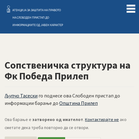
Слободен Пристап
АГЕНЦИЈА ЗА ЗАШТИТА НА ПРАВОТО
НА СЛОБОДЕН ПРИСТАП ДО
ИНФОРМАЦИИТЕ ОД ЈАВЕН КАРАКТЕР
Сопственичка структура на
Фк Победа Прилеп
Љупчо Тасески
го поднесе ова Слободен пристап до
информации барање до
Општина Прилеп
Ова барање е
затворено од имателот
.
Контактирајте не
ако
сметате дека треба повторно да се отвори.