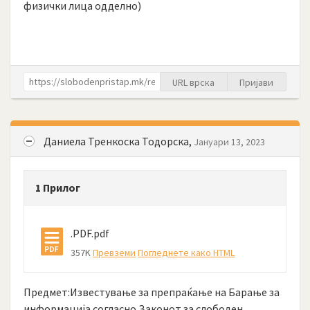
физички лица одделно)
URL врска
Пријави
Даниела Тренкоска Тодорска,
Јануари 13, 2023
1 Прилог
.PDF.pdf
357K
Превземи
Погледнете како HTML
Предмет:Известување за препраќање на Барање за
информација согласно Законот за слободен