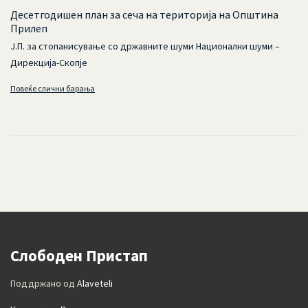
Десетгодишен план за сеча на територија на Општина
Прилеп
Ј.П. за стопанисување со државните шуми Национални шуми –
Дирекција-Скопје
Повеќе слични барања
Слободен Пристап
Поддржано од
Alaveteli