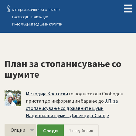
Слободен Пристап
АГЕНЦИЈА ЗА ЗАШТИТА НА ПРАВОТО
НА СЛОБОДЕН ПРИСТАП ДО
ИНФОРМАЦИИТЕ ОД ЈАВЕН КАРАКТЕР
План за стопанисување со
шумите
Методија Костоски
го поднесе ова Слободен
пристап до информации барање до
Ј.П. за
стопанисување со државните шуми
Национални шуми – Дирекција-Скопје
Опции
Следи
1
следбеник