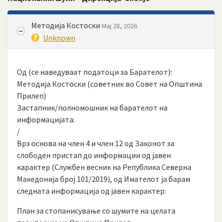
Методија Костоски
Мај 28, 2026
Unknown
Од (се наведуваат податоци за Барателот):
Методија Костоски (советник во Совет на Општина
Прилеп)
Застапник/полномошник на барателот на
информацијата:
/
Врз основа на член 4 и член 12 од Законот за
слободен пристап до информации од јавен
карактер (Службен весник на Република Северна
Македонија број 101/2019), од Имателот ја барам
следната информација од јавен карактер:
План за стопанисување со шумите на целата