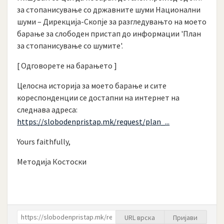
за стопанисување со државните шуми Национални
шуми – Дирекција-Скопје за разгледувањто на моето
барање за слободен пристап до информации 'План
за стопанисување со шумите'.
[ Одговорете на барањето ]
Целосна историја за моето барање и сите
кореспонденции се достапни на интернет на
следнава адреса:
https://slobodenpristap.mk/request/plan_...
Yours faithfully,
Методија Костоски
URL врска
Пријави