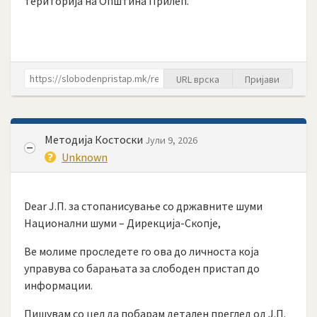
територија на Општина Прилеп.
URL врска
Пријави
Методија Костоски
Јули 9, 2026
Unknown
Dear Ј.П. за стопанисување со државните шуми
Национални шуми – Дирекција-Скопје,
Ве молиме проследете го ова до личноста која
управува со барањата за слободен пристап до
информации.
Пишувам со цел да побарам детален преглед од Ј.П.