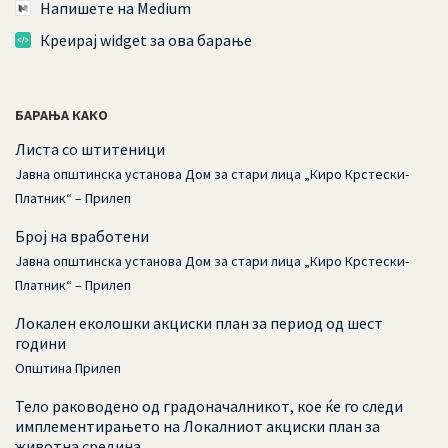
Напишете на Medium
Креирај widget за ова барање
БАРАЊА КАКО
Листа со штитеници
Јавна општинска установа Дом за стари лица „Киро Крстески-
Платник“ – Прилеп
Број на вработени
Јавна општинска установа Дом за стари лица „Киро Крстески-
Платник“ – Прилеп
Локален еколошки акциски план за период од шест
години
Општина Прилеп
Тело раководено од градоначалникот, кое ќе го следи
имплементирањето на Локалниот акциски план за
животна средина