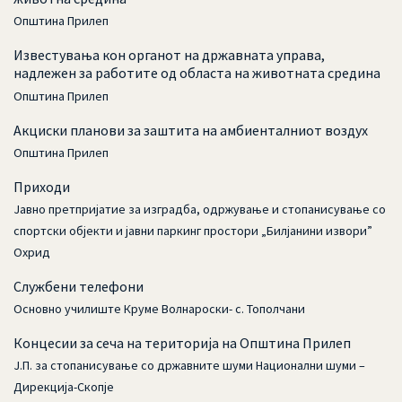
Општина Прилеп
Известувања кон органот на државната управа,
надлежен за работите од областа на животната средина
Општина Прилеп
Aкциски планови за заштита на амбиенталниот воздух
Општина Прилеп
Приходи
Јавно претпријатие за изградба, одржување и стопанисување со
спортски објекти и јавни паркинг простори „Билјанини извори”
Охрид
Службени телефони
Основно училиште Круме Волнароски- с. Тополчани
Концесии за сеча на територија на Општина Прилеп
Ј.П. за стопанисување со државните шуми Национални шуми –
Дирекција-Скопје