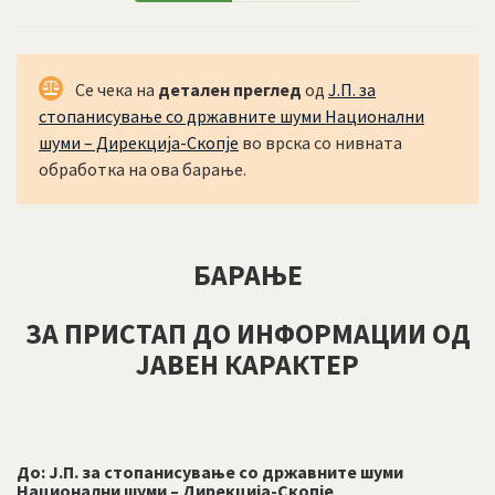
Се чека на
детален преглед
од
Ј.П. за
стопанисување со државните шуми Национални
шуми – Дирекција-Скопје
во врска со нивната
обработка на ова барање.
БАРАЊЕ
ЗА ПРИСТАП ДО ИНФОРМАЦИИ ОД
ЈАВЕН КАРАКТЕР
До:
Ј.П. за стопанисување со државните шуми
Национални шуми – Дирекција-Скопје